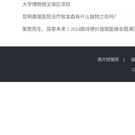
大学博物馆文保区项目
昆明康瑞医院治疗帕金森有什么独特之处吗？
聚势而生，探索未来丨2024朗诗德价值赋能峰会圆满
南方财报网
|
诚
C